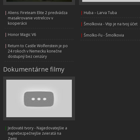
|
Aliens: Fireteam Elite 2 predvádza
|
Huba – Larva Tuba
masakrovanie votrelcov v
kooperácii
|
Šmolkovia - Vtip je na tvoj účet
|
Honor Magic V6
|
Šmolko-Fu - Šmolkovia
|
Return to Castle Wolfenstein je po
24 rokoch v Nemecku konečne
dostupný bez cenzúry
Dokumentárne filmy
|
Jedovaté tvory - Najjedovatejšie a
najnebezpečnejšie zvieratá na
Zemi