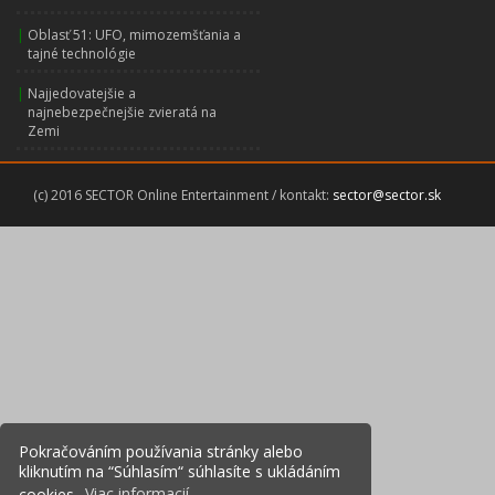
|
Oblasť 51: UFO, mimozemšťania a
tajné technológie
|
Najjedovatejšie a
najnebezpečnejšie zvieratá na
Zemi
(c) 2016 SECTOR Online Entertainment / kontakt:
sector@sector.sk
Pokračováním používania stránky alebo
kliknutím na “Súhlasím“ súhlasíte s ukládáním
cookies.
Viac informacií